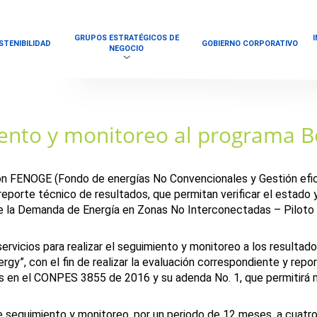
GRUPOS ESTRATÉGICOS DE
STENIBILIDAD
GOBIERNO CORPORATIVO
NEGOCIO
ento y monitoreo al programa B
con FENOGE (Fondo de energías No Convencionales y Gestión efici
 reporte técnico de resultados, que permitan verificar el estado
e la Demanda de Energía en Zonas No Interconectadas – Piloto 
 servicios para realizar el seguimiento y monitoreo a los resulta
y”, con el fin de realizar la evaluación correspondiente y repor
 en el CONPES 3855 de 2016 y su adenda No. 1, que permitirá me
 de seguimiento y monitoreo, por un periodo de 12 meses, a cua