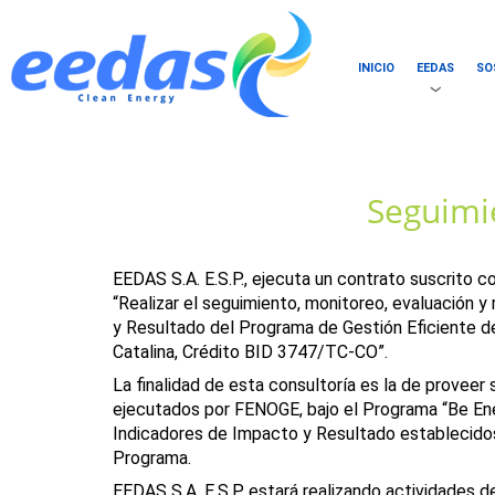
INICIO
EEDAS
SO
Seguimi
EEDAS S.A. E.S.P., ejecuta un contrato suscrito 
“Realizar el seguimiento, monitoreo, evaluación y
y Resultado del Programa de Gestión Eficiente d
Catalina, Crédito BID 3747/TC-CO”.
La finalidad de esta consultoría es la de proveer
ejecutados por FENOGE, bajo el Programa “Be Energ
Indicadores de Impacto y Resultado establecidos
Programa.
EEDAS S.A. E.S.P. estará realizando actividades