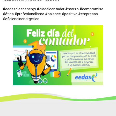
#eedascleanenergy #díadelcontador #marzo #compromiso
#ética #profesionalismo #balance #positivo #empresas
#eficienciaenergética