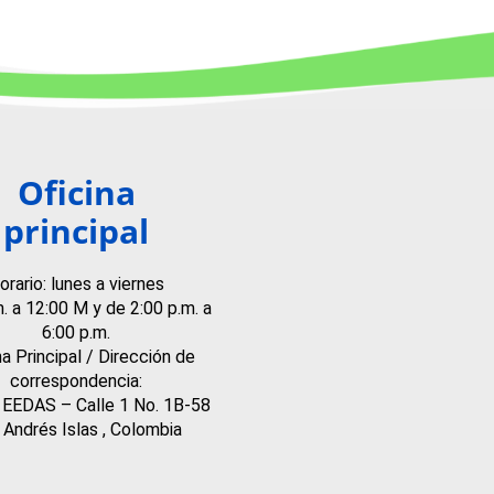
Oficina
principal
orario: lunes a viernes
m. a 12:00 M y de 2:00 p.m. a
6:00 p.m.
na Principal / Dirección de
correspondencia:
o EEDAS – Calle 1 No. 1B-58
 Andrés Islas , Colombia