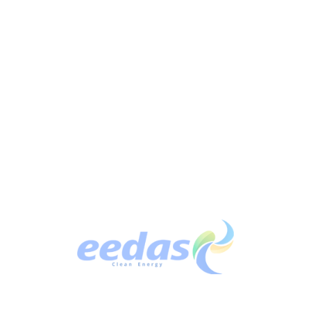
#carbononeutralidad
Líneas de
contacto