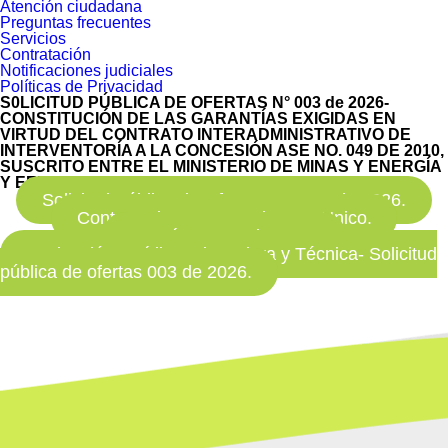
Atención ciudadana
Preguntas frecuentes
Servicios
Contratación
Notificaciones judiciales
Políticas de Privacidad
S0LICITUD PÚBLICA DE OFERTAS N° 003 de 2026-
CONSTITUCIÓN DE LAS GARANTÍAS EXIGIDAS EN
VIRTUD DEL CONTRATO INTERADMINISTRATIVO DE
INTERVENTORÍA A LA CONCESIÓN ASE NO. 049 DE 2010,
SUSCRITO ENTRE EL MINISTERIO DE MINAS Y ENERGÍA
Y EEDAS S.A. E.S.P..
Solicitud Pública de Ofertas No. 003 de 2026.
Contrato de Interventoria ASE Unico.
Otrosí No. 007 de 2022.
Evaluación Jurídica, Financiera y Técnica- Solicitud
pública de ofertas 003 de 2026.