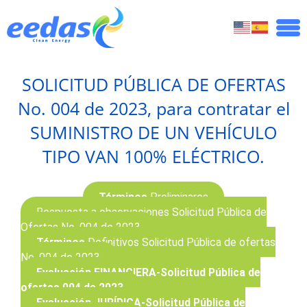
SOLICITUD PÚBLICA DE OFERTAS
No. 004 de 2023, para contratar el
SUMINISTRO DE UN VEHÍCULO
TIPO VAN 100% ELÉCTRICO.
Términos
Preliminares
Respuesta a observaciones Solicitud Pública de
Ofertas No. 004 de 2023
Términos
Definitivos Solicitud Pública de ofertas
No. 004 de 2023.
Evaluación FINANCIERA-Solicitud Pública de
ofertas 004 de 2023.
Evaluación JURÍDICA-Solicitud Pública de