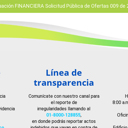
uación FINANCIERA Solicitud Pública de Ofertas 009 de 
e
Línea de
transparencia
cia
Comunícate con nuestro canal para
H
el reporte de
8:00 a.
videncia
irregularidades llamando al
01-8000-128855
,
Ofici
en donde podrás reportar actos
co
indebidos que vayan en contra de
Edifici