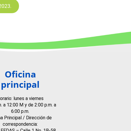
2023.
Oficina
principal
orario: lunes a viernes
m. a 12:00 M y de 2:00 p.m. a
6:00 p.m.
na Principal / Dirección de
correspondencia:
o EEDAS – Calle 1 No. 1B-58