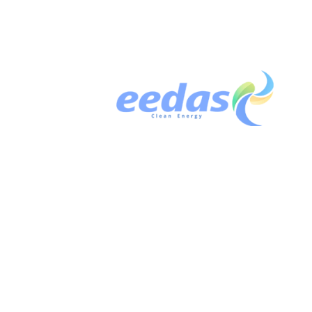
info@eedassa.com.co
Línea de transparencia
Comunícate con nuestro canal para el reporte de
irregularidades llamando al
01-8000-128855
,
en donde podrás reportar actos indebidos que vayan en contra de
nuestros códigos y conductas. Para conocer todo sobre
nuestra Línea de Transparencia ingresa aquí
ingresando aquí
Oficina
principal
Horario: lunes a viernes
8:00 a.m. a 12:00 M y de 2:00 p.m. a 6:00 p.m.
Oficina Principal / Dirección de correspondencia:
Edificio EEDAS – Calle 1 No. 1B-58
San Andrés Islas , Colombia