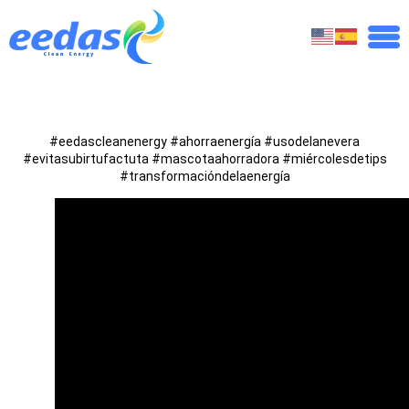
#eedascleanenergy #ahorraenergía #usodelanevera
#evitasubirtufactuta #mascotaahorradora #miércolesdetips
#transformacióndelaenergía