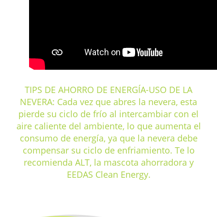
TIPS DE AHORRO DE ENERGÍA-USO DE LA
NEVERA: Cada vez que abres la nevera, esta
pierde su ciclo de frío al intercambiar con el
aire caliente del ambiente, lo que aumenta el
consumo de energía, ya que la nevera debe
compensar su ciclo de enfriamiento. Te lo
recomienda ALT, la mascota ahorradora y
EEDAS Clean Energy.