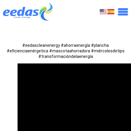
#eedascleanenergy #ahorraenergía #plancha
#eficienciaenérgetica #mascotaahorradora #miércolesdetips
#transformacióndelaenergía