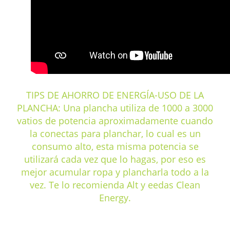
TIPS DE AHORRO DE ENERGÍA-USO DE LA
PLANCHA: Una plancha utiliza de 1000 a 3000
vatios de potencia aproximadamente cuando
la conectas para planchar, lo cual es un
consumo alto, esta misma potencia se
utilizará cada vez que lo hagas, por eso es
mejor acumular ropa y plancharla todo a la
vez. Te lo recomienda Alt y eedas Clean
Energy.