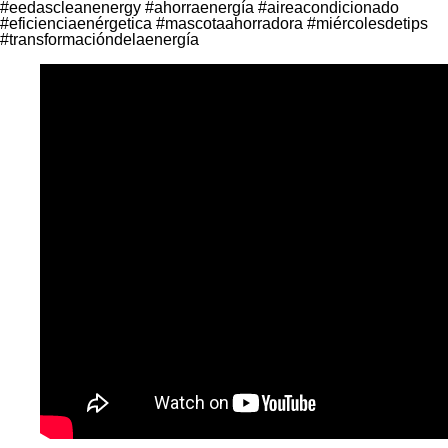
#eedascleanenergy #ahorraenergía #aireacondicionado
#eficienciaenérgetica #mascotaahorradora #miércolesdetips
#transformacióndelaenergía